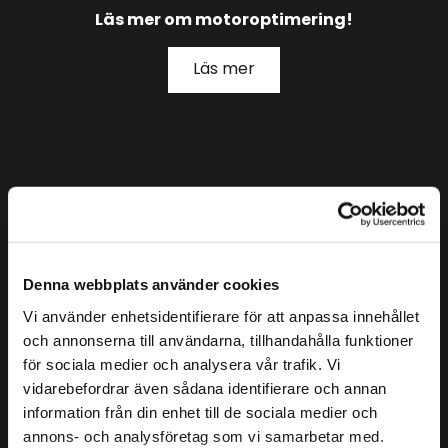
Läs mer om motoroptimering!
Läs mer
Kontakta oss
Movägen 14
Denna webbplats använder cookies
824 92 Hudiksvall
Vi använder enhetsidentifierare för att anpassa innehållet
och annonserna till användarna, tillhandahålla funktioner
Telefon:
+46 76 830 68 94
för sociala medier och analysera vår trafik. Vi
E-post:
hudikbilteknik@gmail.com
vidarebefordrar även sådana identifierare och annan
information från din enhet till de sociala medier och
annons- och analysföretag som vi samarbetar med.