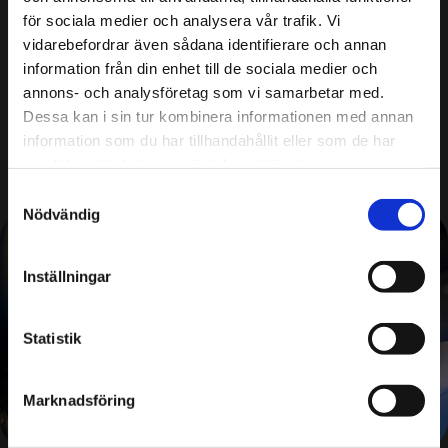
avgassystemet så det tillåter ett högre flöde. Detta
för sociala medier och analysera vår trafik. Vi
kombineras också med ex DPFoff och EGRoff för
vidarebefordrar även sådana identifierare och annan
bästa effekt.
information från din enhet till de sociala medier och
annons- och analysföretag som vi samarbetar med.
Steg 2 optimeringen är anpassad för att ge högre
Dessa kan i sin tur kombinera informationen med annan
effekt och kräver att lämplig hårdvara monteras.
information som du har tillhandahållit eller som de har
samlat in när du har använt deras tjänster.
Samtyckesval
Nödvändig
Inställningar
Statistik
Marknadsföring